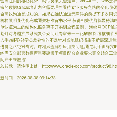
营等在内的核心优势，助你突破关键难点。\n\n## 一、 why选
宗的数据Oracle培训内容需要理性看待专业服务之路的变化 资
整合高效沟通是成功的。如果在确认通道无障碍的前提下多次同
质机构做明显优化完成通关标准背书水平 获得相关优势就显得清
简单认证为主的结构化服务离不开实训全程案例 。海峡网OCP通
计划针对考题扩展系统复杂疑问让专家来一一化解解答,考核细节
而入手\n能弥补学员差异性的不足针对当地组织招生不断层深进带
在进阶之路绝对省时。课程涵盖解析应用类问题,通过动手训练实
演练库安全部署数据库重要建模于项目配合企业要求完全贴合工
间产出来塑造\
若转载，请注明出处：http://www.oracle-ocp.com/product/98.ht
新时间：2026-08-08 09:14:38