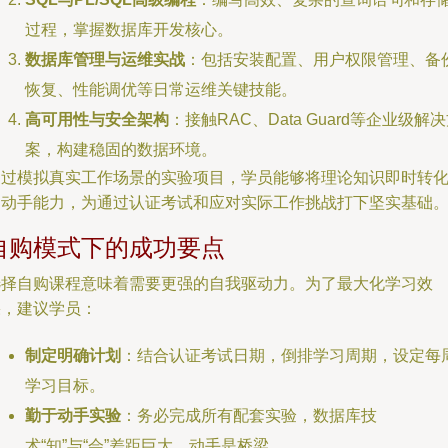
过程，掌握数据库开发核心。
数据库管理与运维实战
：包括安装配置、用户权限管理、备
恢复、性能调优等日常运维关键技能。
高可用性与安全架构
：接触RAC、Data Guard等企业级解
案，构建稳固的数据环境。
通过模拟真实工作场景的实验项目，学员能够将理论知识即时转
为动手能力，为通过认证考试和应对实际工作挑战打下坚实基础
自购模式下的成功要点
选择自购课程意味着需要更强的自我驱动力。为了最大化学习效
果，建议学员：
制定明确计划
：结合认证考试日期，倒排学习周期，设定每
学习目标。
勤于动手实验
：务必完成所有配套实验，数据库技
术“知”与“会”差距巨大，动手是桥梁。