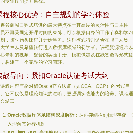
效的专业技能提升路径。
课程核心优势：自主规划的学习体验
博睿谷商城自购式培训的最大特点在于其高度的灵活性与自主性
学员不再受固定开课时间的束缚，可以根据自身的工作节奏和学
计划，随时购买课程并开始学习。这种模式特别适合在职IT人员、
校大学生以及希望转行进入数据库领域的初学者。课程资源通常
精心录制的视频、配套的实验手册、模拟试题及在线答疑等形式
供，构建了一个完整的学习闭环。
实战导向：紧扣Oracle认证考试大纲
课程内容严格对标Oracle官方认证（如OCA、OCP）的考试目
标。它不仅仅是理论知识的灌输，更强调实战能力的培养。课程
常会涵盖：
Oracle数据库体系结构深度解析
：从内存结构到物理存储，
入理解其运行机制。
SQL与PL/SQL高级编程
：编写高效、复杂的查询语句和存