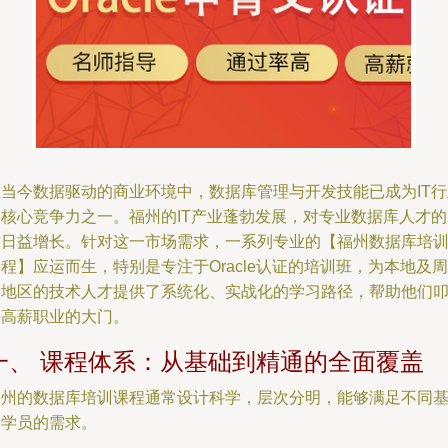
在当今数据驱动的商业环境中，数据库管理与开发技能已成为IT行
的核心竞争力之一。福州的IT产业蓬勃发展，对专业数据库人才的
求日益增长。针对这一市场需求，一系列专业的【福州数据库培
程】应运而生，特别是专注于Oracle认证的培训班，为本地及周
边地区的技术人才提供了系统化、实战化的学习路径，帮助他们
开高薪职业的大门。
一、 课程体系：从基础到精通的全面覆盖
福州的数据库培训课程通常设计科学，层次分明，能够满足不同
础学员的需求。