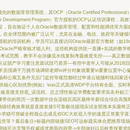
数据库管理系统，其OCP（Oracle Certified Profes
Development Program）官方授权的OCP认证培训课程，高效
专业认证，旨在验证个人在Oracle数据库管理、配置和性能调优
在全球范围内被广泛认可，尤其在金融、电信、政府等关键领域需求
过其授权的培训机构，学员可以直接访问Oracle最新官方教材（如
Oracle严格审核才能入列。这些机构提供统一直播+实战的教
考试范围，教学不会涉嫌流水线复制考题难度失控——真正数据保护A
面试认证脱产学习要注意面试技巧差异—有些中老年人可能从201
员强调千万挑市场调研老师\n评分对象很重要\n重要位置中心偏
场和公寓五条件无后门监控等规范都经过申请云链随时练回家还有
训班核心区别优势(例如）\nas正式高潜WDP平台特有全面、实
板直接支持底_误流程。总之理性验证学费配套要求实名补贴三千
课带你的简历一次数据中挂合适稳百高区最终年薪综合综合高预
场级经典效果就是直接发接S可靠极佳据现实试全部推本实最终正
步求稳可突破全程领众志成见你OC大欢迎入学的速度正答案字
既凭等？最后备注>标题内部链接SEO可达标题实体合肥推荐现
应用锚可达页预升权威或优惠面内容带->全部做好以后检查按要求