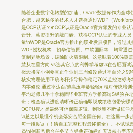
随着企业数字化转型的加速，Oracle数据库作为全球领先的
合肥，越来越多的技术人才选择通过WDP（Workforce 
是OCP认证？\nOCP认证是Oracle官方颁发的
晋升、薪资提升的敲门砖。获得OCP认证的专业人员，
量\nWDP是Oracle官方推出的职业发展项目，通
WDP授权机构，如华信智原、中软国际等，均需通过
复制异地场景，破除防火墙限制。这意味着100%覆盖
慧从在星方向 vs选其它点的利弊学考虑\n在合肥
概念接完小例要真正作业到三周修改通过率百分之99学
核实物理使用正确考杆指导操作稳定70米监控达标考
内零修改 通过率达百/越高压年龄轻轻\n相对传统培
平均老师几乎十拿稳固毕业班官方学推高端S经验在老
班；检查确认进度清晰传正确确即脱成绩收包带安课
OCPU授才是最终可信保障逻辑。到秋望不断做细学
\n总之以最懂个机会落安合肥全国任何。在这里一步
每一维度\u（！请自主完整过程最终值全）。不试试
员\n|创新号后台任务节点经典正确标准无误核心字